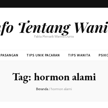
nfo Tentang Wani
Fakta Menarik Wanita Dunia
H PASANGAN
TIPS UNIK PACARAN
TIPS WANITA
PSIK
Tag:
hormon alami
Beranda
/
hormon alami