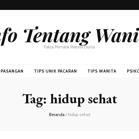
nfo Tentang Wani
Fakta Menarik Wanita Dunia
H PASANGAN
TIPS UNIK PACARAN
TIPS WANITA
PSIK
Tag:
hidup sehat
Beranda
/
hidup sehat