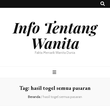
Info Tentang
Wanita
Fakta Menarik Wanita Dunia
Tag:
hasil togel semua pasaran
Beranda
/
hasil togel semua pasaran