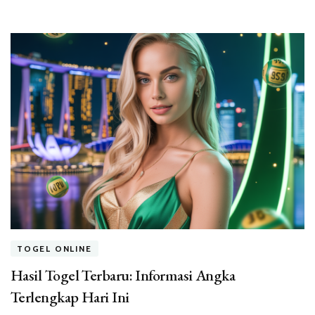
TOGEL ONLINE
Hasil Togel Terbaru: Informasi Angka
Terlengkap Hari Ini