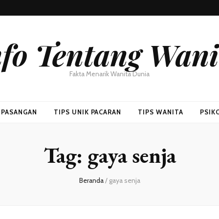
nfo Tentang Wani
Fakta Menarik Wanita Dunia
H PASANGAN
TIPS UNIK PACARAN
TIPS WANITA
PSIK
Tag:
gaya senja
Beranda
/
gaya senja