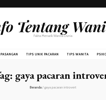
nfo Tentang Wani
Fakta Menarik Wanita Dunia
H PASANGAN
TIPS UNIK PACARAN
TIPS WANITA
PSIK
ag:
gaya pacaran introve
Beranda
/
gaya pacaran introvert