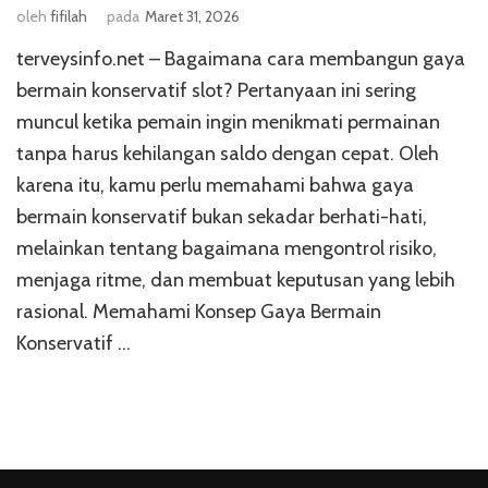
oleh
fifilah
pada
Maret 31, 2026
terveysinfo.net – Bagaimana cara membangun gaya
bermain konservatif slot? Pertanyaan ini sering
muncul ketika pemain ingin menikmati permainan
tanpa harus kehilangan saldo dengan cepat. Oleh
karena itu, kamu perlu memahami bahwa gaya
bermain konservatif bukan sekadar berhati-hati,
melainkan tentang bagaimana mengontrol risiko,
menjaga ritme, dan membuat keputusan yang lebih
rasional. Memahami Konsep Gaya Bermain
Konservatif …