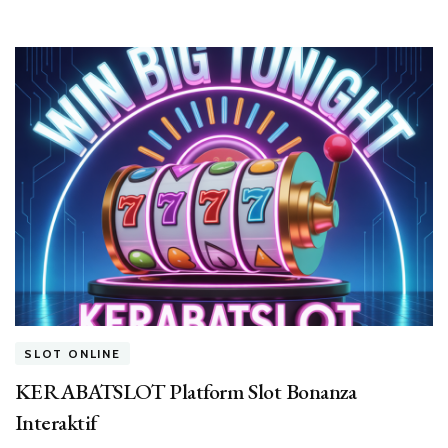
SLOT ONLINE
KERABATSLOT Platform Slot Bonanza
Interaktif