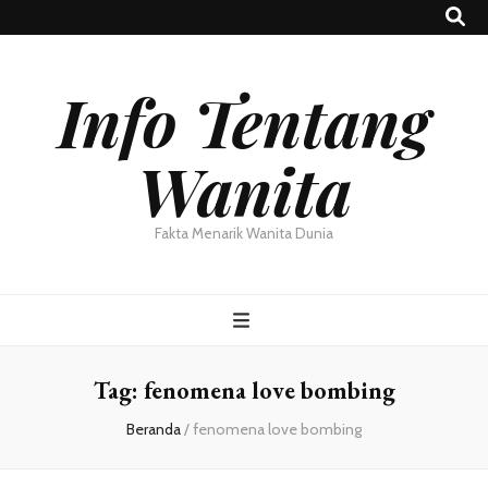
Info Tentang
Wanita
Fakta Menarik Wanita Dunia
Tag:
fenomena love bombing
Beranda
/
fenomena love bombing