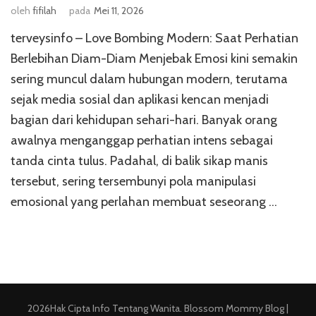
oleh
fifilah
pada
Mei 11, 2026
terveysinfo – Love Bombing Modern: Saat Perhatian
Berlebihan Diam-Diam Menjebak Emosi kini semakin
sering muncul dalam hubungan modern, terutama
sejak media sosial dan aplikasi kencan menjadi
bagian dari kehidupan sehari-hari. Banyak orang
awalnya menganggap perhatian intens sebagai
tanda cinta tulus. Padahal, di balik sikap manis
tersebut, sering tersembunyi pola manipulasi
emosional yang perlahan membuat seseorang …
2026Hak Cipta
Info Tentang Wanita
.
Blossom Mommy Blog |