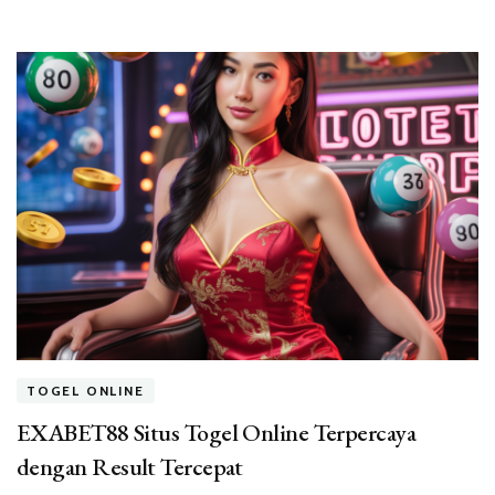
TOGEL ONLINE
EXABET88 Situs Togel Online Terpercaya
dengan Result Tercepat