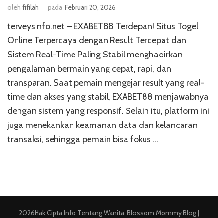
oleh
fifilah
pada
Februari 20, 2026
terveysinfo.net – EXABET88 Terdepan! Situs Togel
Online Terpercaya dengan Result Tercepat dan
Sistem Real-Time Paling Stabil menghadirkan
pengalaman bermain yang cepat, rapi, dan
transparan. Saat pemain mengejar result yang real-
time dan akses yang stabil, EXABET88 menjawabnya
dengan sistem yang responsif. Selain itu, platform ini
juga menekankan keamanan data dan kelancaran
transaksi, sehingga pemain bisa fokus …
2026Hak Cipta
Info Tentang Wanita
.
Blossom Mommy Blog |