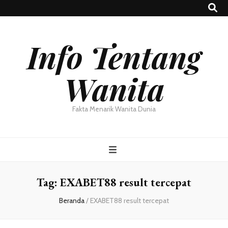
Info Tentang
Wanita
Fakta Menarik Wanita Dunia
Tag:
EXABET88 result tercepat
Beranda
/
EXABET88 result tercepat