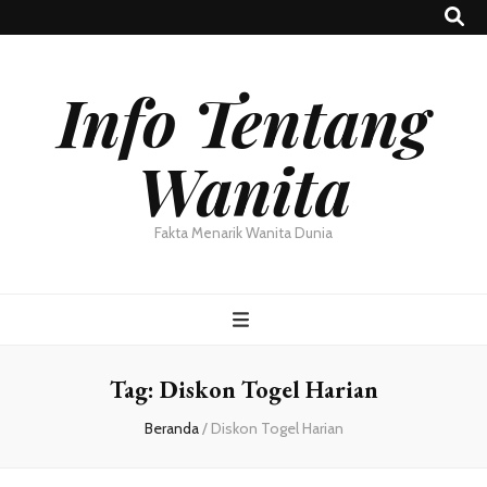
Info Tentang
Wanita
Fakta Menarik Wanita Dunia
Tag:
Diskon Togel Harian
Beranda
/
Diskon Togel Harian