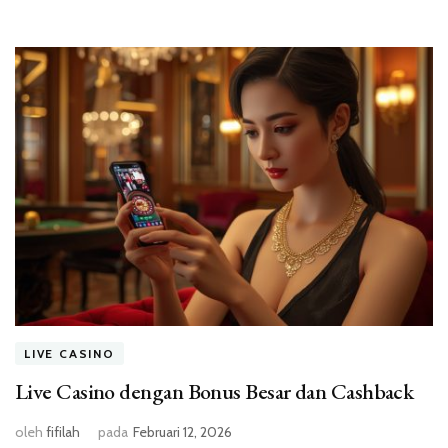
LIVE CASINO
Live Casino dengan Bonus Besar dan Cashback
oleh
fifilah
pada
Februari 12, 2026