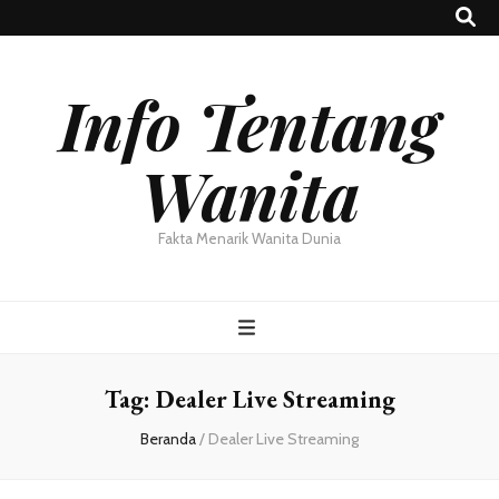
Info Tentang
Wanita
Fakta Menarik Wanita Dunia
Tag:
Dealer Live Streaming
Beranda
/
Dealer Live Streaming