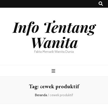
Info Tentang
Wanita
Fakta Menarik Wanita Dunia
Tag:
cewek produktif
Beranda
/
cewek produktif