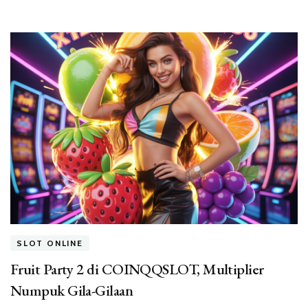
SLOT ONLINE
Fruit Party 2 di COINQQSLOT, Multiplier
Numpuk Gila-Gilaan