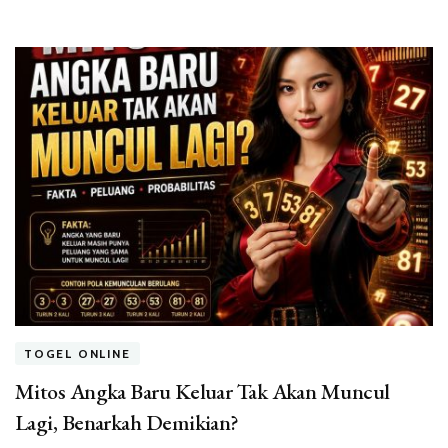
TOGEL ONLINE
Mitos Angka Baru Keluar Tak Akan Muncul
Lagi, Benarkah Demikian?