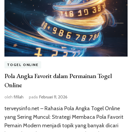
TOGEL ONLINE
Pola Angka Favorit dalam Permainan Togel
Online
oleh
fifilah
pada
Februari 11, 2026
terveysinfo.net – Rahasia Pola Angka Togel Online
yang Sering Muncul: Strategi Membaca Pola Favorit
Pemain Modern menjadi topik yang banyak dicari