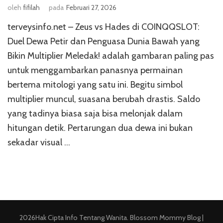
oleh
fifilah
pada
Februari 27, 2026
terveysinfo.net – Zeus vs Hades di COINQQSLOT:
Duel Dewa Petir dan Penguasa Dunia Bawah yang
Bikin Multiplier Meledak! adalah gambaran paling pas
untuk menggambarkan panasnya permainan
bertema mitologi yang satu ini. Begitu simbol
multiplier muncul, suasana berubah drastis. Saldo
yang tadinya biasa saja bisa melonjak dalam
hitungan detik. Pertarungan dua dewa ini bukan
sekadar visual …
2026Hak Cipta
Info Tentang Wanita
.
Blossom Mommy Blog |