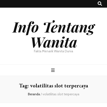
Info Tentang
Wanita
Fakta Menarik Wanita Dunia
Tag:
volatilitas slot terpercaya
Beranda
/
volatilitas slot terpercaya