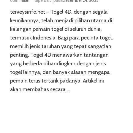
oleh
fifilah
diperbarui pada
Desember 24, 2025
terveysinfo.net – Togel 4D, dengan segala
keunikannya, telah menjadi pilihan utama di
kalangan pemain togel di seluruh dunia,
termasuk Indonesia. Bagi para pecinta togel,
memilih jenis taruhan yang tepat sangatlah
penting. Togel 4D menawarkan tantangan
yang berbeda dibandingkan dengan jenis
togel lainnya, dan banyak alasan mengapa
pemain terus tertarik padanya. Artikel ini
akan membahas secara …