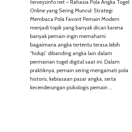
terveysinfo.net – Rahasia Pola Angka Togel
Online yang Sering Muncul: Strategi
Membaca Pola Favorit Pemain Modern
menjadi topik yang banyak dicari karena
banyak pemain ingin memahami
bagaimana angka tertentu terasa lebih
“hidup” dibanding angka lain dalam
permainan togel digital saat ini. Dalam
praktiknya, pemain sering mengamati pola
historis, kebiasaan pasar angka, serta
kecenderungan psikologis pemain …