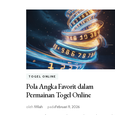
TOGEL ONLINE
Pola Angka Favorit dalam
Permainan Togel Online
oleh
fifilah
pada
Februari 11, 2026